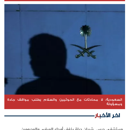
السعودية: لا محادثات مع الحوثيين والسلام يطلب مواقف جادة
ومسؤولة
اخر الأخبار
مستشفى حيس.. شريان حياة يخفف أوجاع المرضى والمحرومين