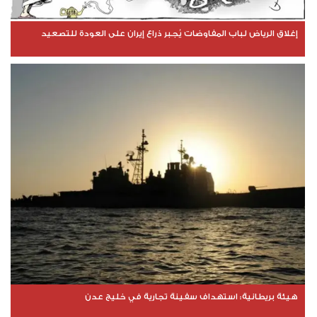
إغلاق الرياض لباب المفاوضات يُجبر ذراع إيران على العودة للتصعيد
هيئة بريطانية: استهداف سفينة تجارية في خليج عدن