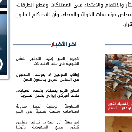
ر والانتقام والاعتداء على الممتلكات وقطع الطرقات،
تصاص مؤسسات الدولة والقضاء، وأن الاحتكام للقانون
ار.
اخر الأخبار
هجوم العبر يُعيد التذكير بفشل
الشرعية في ملف الاتصالات
إرهاب الحوثيين لا يتوقف.. المدنيون
في الساحل الغربي يدفعون الثمن
اتفاق هرمز يصطدم بعقدة السيادة..
خلاف أميركي إيراني يعطل التسوية
فاهية.. تقرير
المقاومة الوطنية تحبط محاولة
تفاع أسعار
استهداف سفينة نفطية في البحر
الأحمر
لمواجهة أي اعتداء.. تحالف دفاعي
ثلاثي يجمع السعودية وتركيا