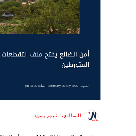
أمن الضالع يفتح ملف التقطعات
المتورطين
الجنوب
- Wednesday 08 July 2026 الساعة 08:26 pm
الضالع، نيوزيمن: