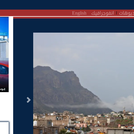
يوهات
انفوجرافيك
English
عودة
التالى