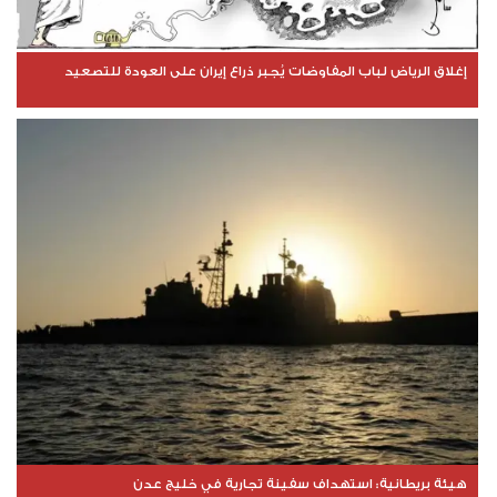
إغلاق الرياض لباب المفاوضات يُجبر ذراع إيران على العودة للتصعيد
هيئة بريطانية: استهداف سفينة تجارية في خليج عدن