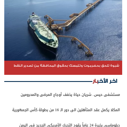
شبوة تلحق بحضرموت وتتمسك بحقوق المحافظة من تصدير النفط
اخر الأخبار
مستشفى حيس.. شريان حياة يخفف أوجاع المرضى والمحرومين
المكلا يكمل عقد المتأهلين الى دور الـ 16 من بطولة كأس الجمهورية
دبلوماسي بخبرة 24 عاماً يقود التحرك الأمريكي الجديد في اليمن