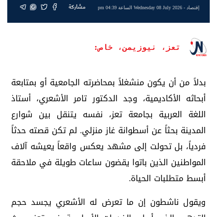
مشاركة
إقتصاد
- Wednesday 08 July 2026 الساعة 04:39 pm
تعز، نيوزيمن، خاص:
بدلاً من أن يكون منشغلاً بمحاضرته الجامعية أو بمتابعة
أبحاثه الأكاديمية، وجد الدكتور تامر الأشعري، أستاذ
اللغة العربية بجامعة تعز، نفسه يتنقل بين شوارع
المدينة بحثاً عن أسطوانة غاز منزلي. لم تكن قصته حدثاً
فردياً، بل تحولت إلى مشهد يعكس واقعاً يعيشه آلاف
المواطنين الذين باتوا يقضون ساعات طويلة في ملاحقة
أبسط متطلبات الحياة.
ويقول ناشطون إن ما تعرض له الأشعري يجسد حجم