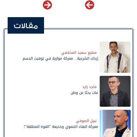
مقالات
مطيع سعيد المخلافي
إرباك الشرعية... معركة موازية في توقيت الحسم
ماجد زايد
مات بحثًا عن وطن
نبيل الصوفي
معركة البقاء التنموي وخديعة "القوة المطلقة"!