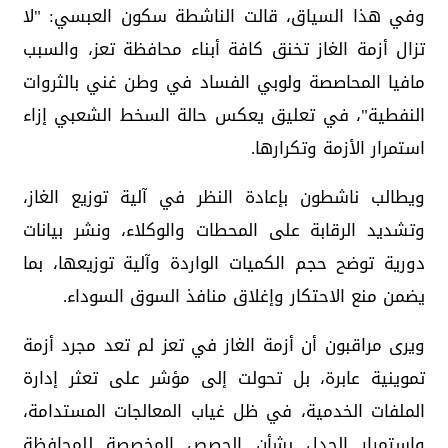
وفي هذا السياق، قالت الناشطة سكون العبسي: "لا
تزال أزمة الغاز تخنق كافة أبناء محافظة تعز، والسبب
مافيا المحاصصة ولوبي الفساد في وطن غني بالثروات
النفطية"، في تعليق يعكس حالة السخط الشعبي إزاء
استمرار الأزمة وتكرارها.
ويطالب ناشطون بإعادة النظر في آلية توزيع الغاز،
وتشديد الرقابة على المحطات والوكلاء، ونشر بيانات
دورية توضح حجم الكميات الواردة وآلية توزيعها، بما
يضمن منع الاحتكار وإغلاق منافذ السوق السوداء.
ويرى مراقبون أن أزمة الغاز في تعز لم تعد مجرد أزمة
تموينية عابرة، بل تحولت إلى مؤشر على تعثر إدارة
الملفات الخدمية، في ظل غياب المعالجات المستدامة،
واستمرار الجدل بشأن الحصص المخصصة للمحافظة