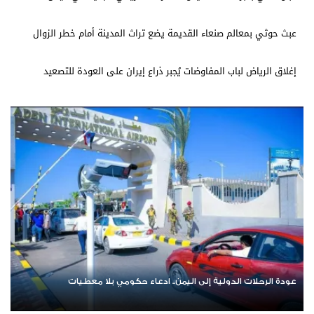
عبث حوثي بمعالم صنعاء القديمة يضع تراث المدينة أمام خطر الزوال
إغلاق الرياض لباب المفاوضات يُجبر ذراع إيران على العودة للتصعيد
 معطيات
اشترك الآن في قناة الواتساب لـ نيوزيمن