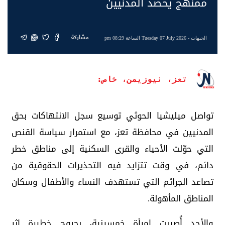
ممنهج يحصد المدنيين
مشاركة
الجبهات
- Tuesday 07 July 2026 الساعة 08:29 pm
تعز، نيوزيمن، خاص:
تواصل ميليشيا الحوثي توسيع سجل الانتهاكات بحق
المدنيين في محافظة تعز، مع استمرار سياسة القنص
التي حوّلت الأحياء والقرى السكنية إلى مناطق خطر
دائم، في وقت تتزايد فيه التحذيرات الحقوقية من
تصاعد الجرائم التي تستهدف النساء والأطفال وسكان
المناطق المأهولة.
والأحد أُصيبت امرأة خمسينية، بجروح خطيرة إثر