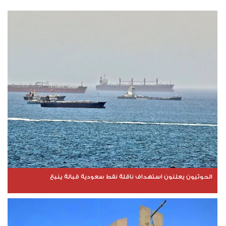
الحوثيون يعلنون استهداف ناقلة نفط سعودية قبالة ينبع