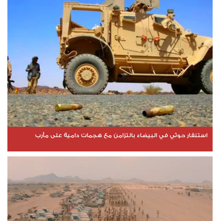
استنفار حوثي في البيضاء بالتزامن مع هجمات دامية على مأرب