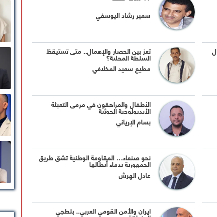
سمير رشاد اليوسفي
ل
تعز بين الحصار والإهمال.. متى تستيقظ
السلطة المحلية؟
مطيع سعيد المخلافي
الأطفال والمراهقون في مرمى التعبئة
الأيديولوجية الحوثية
بسام الإرياني
نحو صنعاء… المقاومة الوطنية تشق طريق
الجمهورية بدماء أبطالها
عادل الهرش
ايران والأمن القومي العربي.. بلطجي