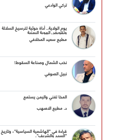
تركي الوادعي
يوم الولاية.. أداة حوثية لترسيخ السلالة
وتقويض الهوية اليمنية
مطيع سعيد المخلافي
نخب الشمال وصناعة السقوط!
نبيل الصوفي
المخا تغني واليمن يستمع
د. مطيع الاصهب
قراءة في "الهاشمية السياسية"، وتاريخ
"السيد والشريف".