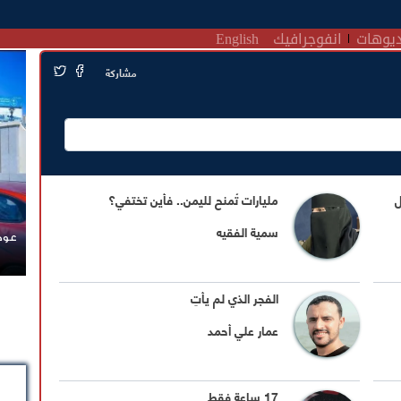
يوهات
انفوجرافيك
English
مشاركة
ل
مليارات تُمنح لليمن.. فأين تختفي؟
سمية الفقيه
عودة
الفجر الذي لم يأتِ
عمار علي أحمد
17 ساعة فقط