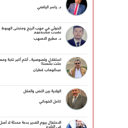
د. ياسر اليافعي
الحوثي في مهب الريح ومنحنى الهبوط
يضرب مشروعهم
د. مطيع الاصهب
استغلال ولصوصية.. أنتم أكبر نكبة ومص
حلت بشعبنا!
عبدالوهاب قطران
الولاية بين النص والعقل
كامل الخوداني
الاحتفال بيوم الغدير بدعة محدثة لا أصل 
في الشرع