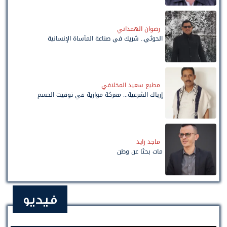
رضوان الهمداني
الحوثي.. شريك في صناعة المأساة الإنسانية
مطيع سعيد المخلافي
إرباك الشرعية... معركة موازية في توقيت الحسم
ماجد زايد
مات بحثًا عن وطن
فيديو