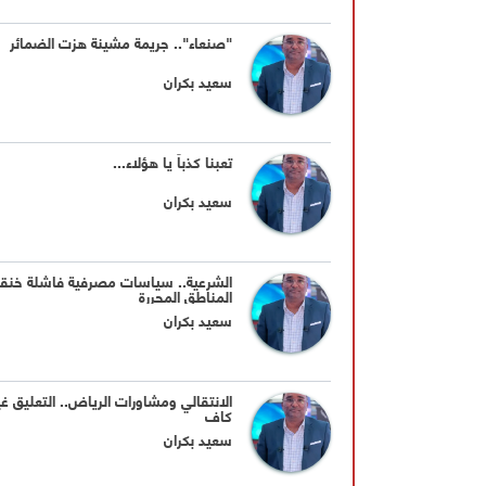
"صنعاء".. جريمة مشينة هزت الضمائر
سعيد بكران
تعبنا كذباً يا هؤلاء...
سعيد بكران
الشرعية.. سياسات مصرفية فاشلة خنق
المناطق المحررة
سعيد بكران
الانتقالي ومشاورات الرياض.. التعليق غي
كافٍ
سعيد بكران