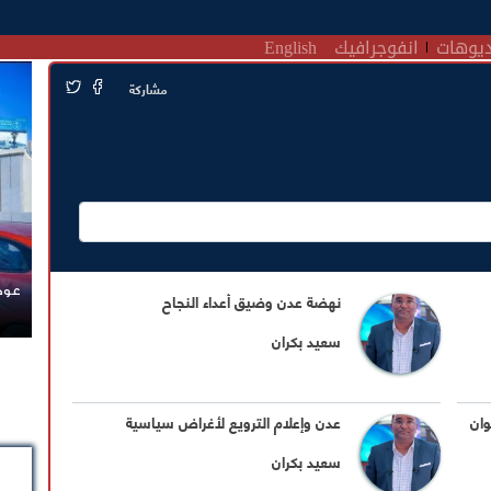
يوهات
انفوجرافيك
English
مشاركة
عودة
نهضة عدن وضيق أعداء النجاح
سعيد بكران
وان
عدن وإعلام الترويع لأغراض سياسية
سعيد بكران