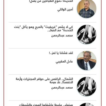
الحديدة: دموع الطبَّاخين من بصل!
أمين الوائلي
كي لا يشعر "غريفيث" بالحرج وهو يأكل "بنت
الحديدة" مع الحوثي
محمد عبدالرحمن
لقد فشلنا يا تعز..!
عادل العقيبي
الشمال.. الراقص على حوافر المجنزرات وأزمة
الانفصال بلا هوية
محمد عبدالرحمن
صنعاء.. مليحة عاشقاها الموت والشيطان