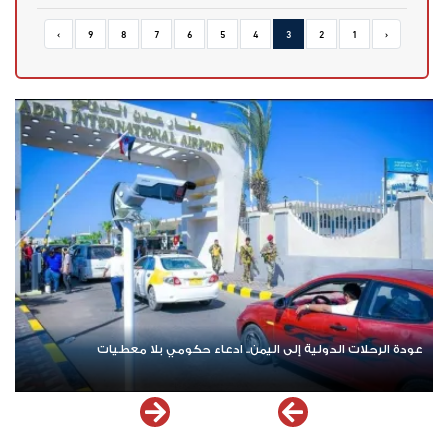
›
9
8
7
6
5
4
3
2
1
‹
عودة الرحلات الدولية إلى اليمن.. ادعاء حكومي بلا معطيات