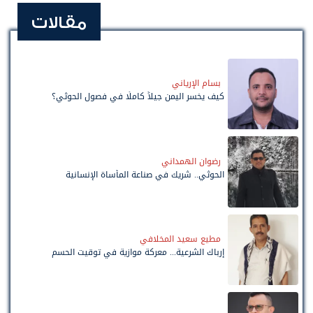
مقالات
بسام الإرياني
كيف يخسر اليمن جيلاً كاملًا في فصول الحوثي؟
رضوان الهمداني
الحوثي.. شريك في صناعة المأساة الإنسانية
مطيع سعيد المخلافي
إرباك الشرعية... معركة موازية في توقيت الحسم