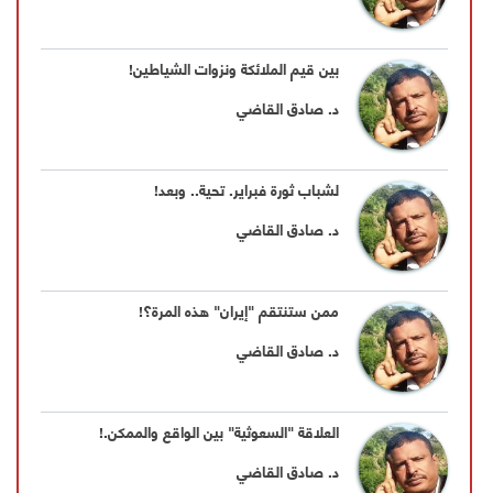
بين قيم الملائكة ونزوات الشياطين!
د. صادق القاضي
لشباب ثورة فبراير. تحية.. وبعد!
د. صادق القاضي
ممن ستنتقم "إيران" هذه المرة؟!
د. صادق القاضي
العلاقة "السعوثية" بين الواقع والممكن.!
د. صادق القاضي